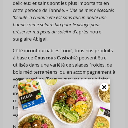
délicieux et sains sont les plus importants en
cette période de l’année. «
Une de mes nécessités
‘beauté’ à chaque été est sans aucun doute une
bonne crème solaire bio pour le visage pour
préserver ma peau du soleil
» d’après notre
stagiaire Abigail.
Côté incontournables ‘food’, tous nos produits
à base de
Couscous Casbah®
peuvent être
utilisés dans une variété de salades froides, de
bols méditerranéens, ou en accompagnement à
votre protéine. Tout ce que vous avez à faire
est de préparer le couscous selon les
instructions sur l’emballage et de laisser
refroidir au réfrigérateur pendant au moins 1
heure. Ajoutez simplement les garnitures de
votre choix et le tour est joué!
Notre recette du mois intitulée ‘
Bol de falafels