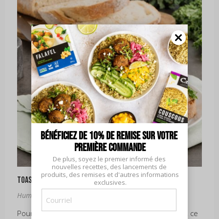
Bénéficiez de 10% de remise sur votre 
première commande
De plus, soyez le premier informé des 
nouvelles recettes, des lancements de 
produits, des remises et d'autres informations 
Toast à l’houmous, au chou frisé et à la betterave
exclusives.
Courriel
Hummus
(Nécessaire)
Pour un dîner ou une collation rapide et délicieuse, ce