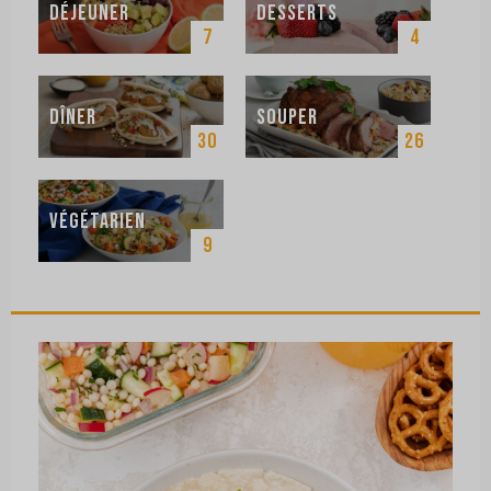
Déjeuner
Desserts
7
4
Dîner
Souper
30
26
Végétarien
9