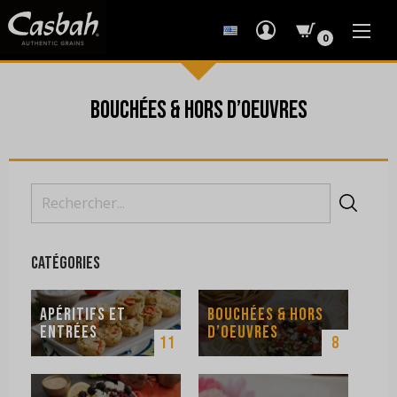
0
Bouchées & Hors D’oeuvres
Search
for:
Catégories
Apéritifs Et
Bouchées & Hors
Entrées
D’oeuvres
11
8